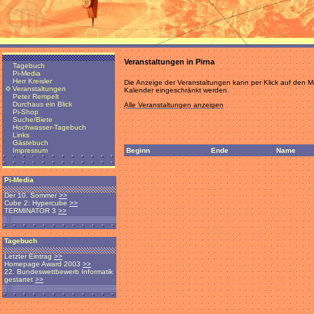
Veranstaltungen in Pirna
Tagebuch
Pi-Media
Herr Kreisler
Die Anzeige der Veranstaltungen kann per Klick auf den
Veranstaltungen
Kalender eingeschränkt werden.
Peter Rempelt
Durchaus ein Blick
Alle Veranstaltungen anzeigen
Pi-Shop
Suche/Biete
Hochwasser-Tagebuch
Links
Gästebuch
Beginn
Ende
Name
Impressum
Pi-Media
Der 10. Sommer
>>
Cube 2: Hypercube
>>
TERMINATOR 3
>>
Tagebuch
Letzter Eintrag
>>
Homepage Award 2003
>>
22. Bundeswettbewerb Informatik
gestartet
>>