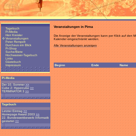
Veranstaltungen in Pirna
Tagebuch
Pi-Media
Herr Kreisler
Die Anzeige der Veranstaltungen kann per Klick auf den
Veranstaltungen
Kalender eingeschränkt werden.
Peter Rempelt
Durchaus ein Blick
Alle Veranstaltungen anzeigen
Pi-Shop
Suche/Biete
Hochwasser-Tagebuch
Links
Gästebuch
Beginn
Ende
Name
Impressum
Pi-Media
Der 10. Sommer
>>
Cube 2: Hypercube
>>
TERMINATOR 3
>>
Tagebuch
Letzter Eintrag
>>
Homepage Award 2003
>>
22. Bundeswettbewerb Informatik
gestartet
>>