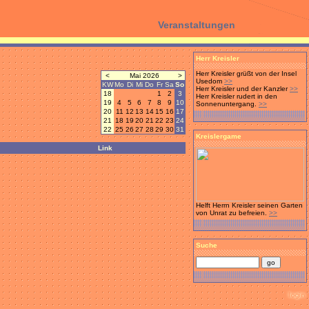
Veranstaltungen
Herr Kreisler
Herr Kreisler grüßt von der Insel
<
Mai 2026
>
Usedom
>>
KW
Mo
Di
Mi
Do
Fr
Sa
So
Herr Kreisler und der Kanzler
>>
18
1
2
3
Herr Kreisler rudert in den
19
4
5
6
7
8
9
10
Sonnenuntergang.
>>
20
11
12
13
14
15
16
17
21
18
19
20
21
22
23
24
22
25
26
27
28
29
30
31
Kreislergame
Link
Helft Herrn Kreisler seinen Garten
von Unrat zu befreien.
>>
Suche