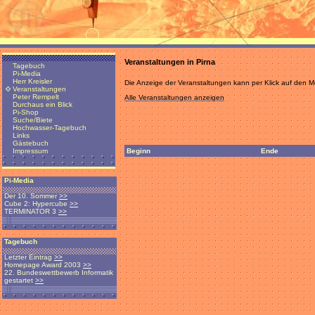
Veranstaltungen in Pirna
Tagebuch
Pi-Media
Herr Kreisler
Die Anzeige der Veranstaltungen kann per Klick auf den
Veranstaltungen
Peter Rempelt
Alle Veranstaltungen anzeigen
Durchaus ein Blick
Pi-Shop
Suche/Biete
Hochwasser-Tagebuch
Links
Gästebuch
Beginn
Ende
Impressum
Pi-Media
Der 10. Sommer
>>
Cube 2: Hypercube
>>
TERMINATOR 3
>>
Tagebuch
Letzter Eintrag
>>
Homepage Award 2003
>>
22. Bundeswettbewerb Informatik
gestartet
>>