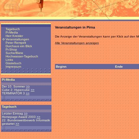
Veranstaltungen in Pirna
Tagebuch
Pi-Media
Herr Kreisler
Die Anzeige der Veranstaltungen kann per Klick auf den
Veranstaltungen
Peter Rempelt
Alle Veranstaltungen anzeigen
Durchaus ein Blick
Pi-Shop
Suche/Biete
Hochwasser-Tagebuch
Links
Gästebuch
Beginn
Ende
Impressum
Pi-Media
Der 10. Sommer
>>
Cube 2: Hypercube
>>
TERMINATOR 3
>>
Tagebuch
Letzter Eintrag
>>
Homepage Award 2003
>>
22. Bundeswettbewerb Informatik
gestartet
>>