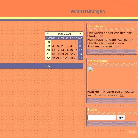
Veranstaltungen
Herr Kreisler
Herr Kreisler grüßt von der Insel
<
Mai 2026
>
Usedom
>>
KW
Mo
Di
Mi
Do
Fr
Sa
So
Herr Kreisler und der Kanzler
>>
18
1
2
3
Herr Kreisler rudert in den
19
4
5
6
7
8
9
10
Sonnenuntergang.
>>
20
11
12
13
14
15
16
17
21
18
19
20
21
22
23
24
22
25
26
27
28
29
30
31
Kreislergame
Link
Helft Herrn Kreisler seinen Garten
von Unrat zu befreien.
>>
Suche