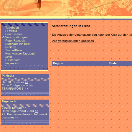
Veranstaltungen in Pirna
Tagebuch
Pi-Media
Herr Kreisler
Die Anzeige der Veranstaltungen kann per Klick auf den
Veranstaltungen
Peter Rempelt
Alle Veranstaltungen anzeigen
Durchaus ein Blick
Pi-Shop
Suche/Biete
Hochwasser-Tagebuch
Links
Gästebuch
Beginn
Ende
Impressum
Pi-Media
Der 10. Sommer
>>
Cube 2: Hypercube
>>
TERMINATOR 3
>>
Tagebuch
Letzter Eintrag
>>
Homepage Award 2003
>>
22. Bundeswettbewerb Informatik
gestartet
>>