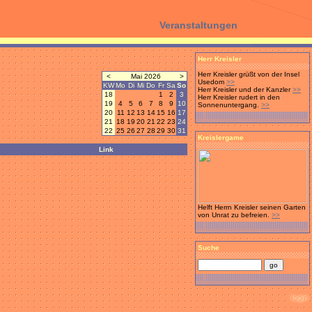
Veranstaltungen
Herr Kreisler
Herr Kreisler grüßt von der Insel
<
Mai 2026
>
Usedom
>>
KW
Mo
Di
Mi
Do
Fr
Sa
So
Herr Kreisler und der Kanzler
>>
18
1
2
3
Herr Kreisler rudert in den
19
4
5
6
7
8
9
10
Sonnenuntergang.
>>
20
11
12
13
14
15
16
17
21
18
19
20
21
22
23
24
22
25
26
27
28
29
30
31
Kreislergame
Link
Helft Herrn Kreisler seinen Garten
von Unrat zu befreien.
>>
Suche