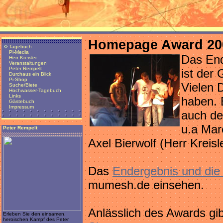
Homepage Award 20
Tagebuch
Pi-Media
Das Ende
Herr Kreisler
Veranstaltungen
Peter Rempelt
ist der
Durchaus ein Blick
Pi-Shop
Vielen 
Suche/Biete
Hochwasser-Tagebuch
Links
haben. 
Gästebuch
Impressum
auch de
u.a Mar
Peter Rempelt
Axel Bierwolf (Herr Kreisle
Das
Endergebnis und die
mumesh.de einsehen.
Anlässlich des Awards gi
Erleben Sie den einsamen,
heroischen Kampf des Peter