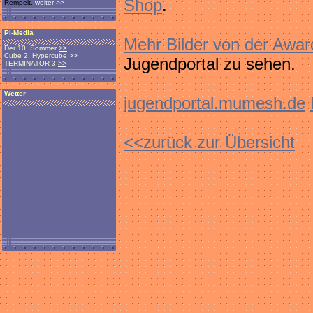
Shop
.
Rempelt.
weiter >>
Pi-Media
Mehr Bilder von der Awar
Der 10. Sommer
>>
Cube 2: Hypercube
>>
Jugendportal zu sehen.
TERMINATOR 3
>>
Wetter
jugendportal.mumesh.de
<<zurück zur Übersicht